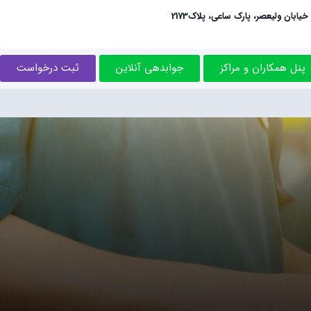
خیابان ولیعصر، پارک ساعی، پلاک2173
پنل همکاران و مراکز
جوابدهی آنلاین
ثبت درخواست