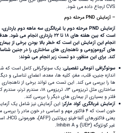
CVS ارجاع داده می شود.
– آزمایش PND مرحله دوم
آزمایش PND مرحله دوم یا غربالگری سه ماهه دوم بارداری، تستی
است که بین هفته های ۱۸ تا ۲۲ بارداری انجام می شود. هدف از
انجام این آزمایش این است که خطر بالا بودن برخی از بیماری
های کروموزومی و ناهنجاری های ساختاری را در جنین شناسایی
کند. برای این منظور، دو تست زیر انجام می شوند:
سونوگرافی آنومالی تفصیلی
: یک سونوگرافی کامل است که شکل و
اندازه جنین، قلب، مغز، کلیه ها، معده، اعضای تناسلی و دیگر اندام
ها را بررسی می کند. این تست می تواند برخی از ناهنجاری های
ساختاری مثل تریزومی ۱۳، تریزومی ۱۸، سندرم ترنر، سندرم کلاین
فلتر و بسیاری از بیماری های دیگر را بررسی کند.
آزمایش غربالگری کواد مارکر:
این آزمایش نیز شامل یک آزمایش
خون است که ۴ فاکتور مهم و اساسی در خون مادر را بررسی میکند؛
یعنی فاکتورهای آلفا-فیتو پروتئین (AFP)، هورمونی HCG، استریول
غیر کونژوگه (UE3) و Inhibin A.