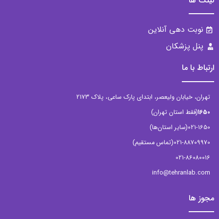
ا
ت دهی آنلاین
 پزشکان
ا ما
خیابان ولیعصر، ابتدای پارک ساعی، پلاک 2173
قط استان تهران)
02
(سایر استان‌ها)
021-88
(تماس مستقیم)
021-86
info@tehranla
ا