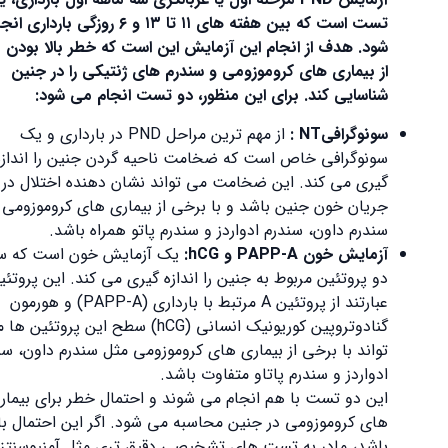
تست است که بین هفته های ۱۱ تا ۱۳ و ۶ روزگی بارداری انجام می
شود. هدف از انجام این آزمایش این است که خطر بالا بودن برخی
از بیماری های کروموزومی و سندرم های ژنتیکی را در جنین
شناسایی کند. برای این منظور، دو تست انجام می شود:
سونوگرافی
NT
:
از مهم ترین مراحل PND در بارداری و یک
سونوگرافی خاص است که ضخامت ناحیه گردن جنین را اندازه
گیری می کند. این ضخامت می تواند نشان دهنده اختلال در
جریان خون جنین باشد و با برخی از بیماری های کروموزومی مثل
سندرم داون، سندرم ادواردز و سندرم پاتو همراه باشد.
آزمایش خون
PAPP-A
و
hCG
:
یک آزمایش خون است که سطح
دو پروتئین مربوط به جنین را اندازه گیری می کند. این پروتئین ها
عبارتند از پروتئین A مرتبط با بارداری (PAPP-A) و هورمون
گنادوتروپین کوریونیک انسانی (hCG) سطح این پروتئین ها می
تواند با برخی از بیماری های کروموزومی مثل سندرم داون، سندرم
ادواردز و سندرم پاتاو متفاوت باشد.
این دو تست با هم انجام می شوند و احتمال خطر برای بیماری
های کروموزومی در جنین محاسبه می شود. اگر این احتمال بالا
باشد، مادر به تست های تشخیصی دقیق تری مثل آمنیوسنتز یا