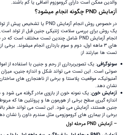
والدین ممکن است دارای کروموزوم اضافی یا کم باشند.
آزمایش PND چگونه انجام میشود؟
در خصوص روش انجام آزمایش PND یا تشخیص پیش از تولد،
یک روش برای بررسی سلامت ژنتیکی جنین قبل از تولد است. نحوه
انجام آزمایش PND شامل چندین تست مختلف است که در بازه
های ۳ ماهه اول، دوم و سوم بارداری انجام میشوند. برخی از این
تست ها عبارتند از:
سونوگرافی
: یک تصویربرداری از رحم و جنین با استفاده از امواج
صوتی است. این تست می تواند شکل و اندازه جنین، میزان
آمنیوتیک، موقعیت پلاسنتا و برخی از ناهنجاری های ساختاری را
نشان دهد.
آزمایش خون
: یک نمونه خون از بازوی مادر گرفته می شود و برای
اندازه گیری سطح برخی از هورمون ها و پروتئین ها که مربوط به
جنین هستند، آزمایش می شود. این تست می تواند خطر بالا بودن
برخی از بیماری های کروموزومی مثل سندرم داون را نشان دهد.
– آزمایش PND مرحله اول
آزمایش PND مرحله اول یا غربالگری سه ماهه اول بارداری، یک