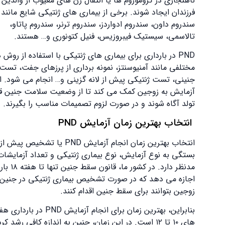
ناهنجاری در کروموزوم ‌ها یا انتقال ژن های معیوب از والدین به
فرزندان ایجاد شوند. برخی از بیماری های ژنتیکی شایع مانند
سندروم داون، سندروم ادواردز، سندروم ترنر، سندروم پاتاو،
تالاسمی، سیستیک فیبروزیس، فنیل کتونوری و… هستند.
PND در بارداری برای بیماری های ژنتیکی با استفاده از روش های
مختلفی مانند آمنیوسنتز، نمونه برداری از پرزهای جفت، تست خون
جنینی، تست ژنتیکی پیش از لانه گزینی و… انجام می شود. این
آزمایش به زوجین کمک می کند تا از وضعیت سلامت جنین قبل از
تولد آگاه شوند و در صورت لزوم تصمیمات مناسب را بگیرند.
انتخاب بهترین زمان آزمایش PND
انتخاب بهترین زمان انجام آزمایش PND یا تشخیص پیش از تولد،
بستگی به نوع آزمایش، نوع بیماری ژنتیکی و تعداد آزمایشات
مدنظر دارد. در کشور ما، قانون سقط جنین تنها تا هفته ۱۸ بارداری
اجازه می دهد که در صورت تشخیص بیماری ژنتیکی در جنین،
زوجین بتوانند برای سقط جنین اقدام کنند.
بنابراین، بهترین زمان برای انجام آزمایش PND در بارداری هفته
های ۱۰ تا ۱۲ است. در این زمان، جنین به اندازه کافی رشد کرده