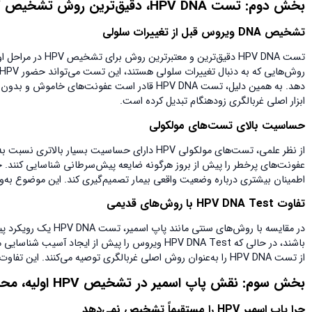
بخش دوم: تست
HPV DNA
، دقیق‌ترین روش تشخیص
HPV
تشخیص
DNA
ویروس قبل از تغییرات سلولی
تست HPV DNA دقیق‌
ابزار اصلی غربالگری زودهنگام تبدیل کرده است.
حساسیت بالای تست‌های مولکولی
از نظر علمی، تست‌های مولکولی HPV دارای حساسیت ب
عفونت‌های پرخطر را پیش از بروز هرگونه ضایعه پیش‌سرطانی شناسایی کنند. 
اطمینان بیشتری درباره وضعیت واقعی بیمار تصمیم‌گیری کند. این موضوع به‌ویژه در تشخیص HPV پرخطر اول
تفاوت
HPV DNA Test
با روش‌های قدیمی
در مقایسه با روش‌های
از تست HPV DNA را به‌عنوان روش اصلی غربالگری توصیه می‌کنند. این تفاوت بنیادی، دلیل اصلی برتری HPV DNA Test در تشخیص HPV در مراحل اولیه است.
بخش سوم: نقش پاپ اسمیر در تشخیص
HPV
اولیه، مح
چرا پاپ اسمیر
HPV
را مستقیماً تشخیص نمی‌دهد