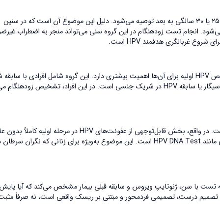
بر اساس دستورالعمل‌های معتبر بین‌المللی، تشخیص HPV اولیه معمولاً از سن ۲۵ یا ۳۰ سالگی به بعد توصیه می‌شود. دلیل این موضوع آن است که در سنین
 پاک‌سازی می‌شود. انجام تست زودهنگام در این گروه سنی می‌تواند منجر به اضطراب غیرض
روع غربالگری هدفمند HPV است.
برخی افراد حتی در صورت نداشتن علائم، در گروه پرخطر قرار می‌گیرند و تشخیص HPV اولیه برای آن‌ها اهمیت بیشتری دارد. این گروه شامل افرادی با س
جنسی متعدد، سابقه نتایج غیرطبیعی پاپ اسمیر، ضعف سیستم ایمنی، مصرف سیگار یا سابقه HPV در شریک جنسی است. در این افراد، تشخیص زودهن
یکی از باورهای اشتباه این است که نبود زگیل یا علامت به معنای نبود HPV است. در واقع، بخش قابل‌توجهی از عفونت‌های HPV در مرحله او
هستند. در این شرایط، تنها راه شناسایی عفونت، استفاده از تست‌های مولکولی مانند HPV DNA Test است. این موضوع به‌ویژه برای زنانی که نگران
رکیب نتیجه تست با سن، ژنوتایپ ویروس و سابقه قبلی بیمار مشخص می‌کند که آیا پایش
د. تصمیم درست، تصمیمی فردمحور و مبتنی بر ریسک واقعی است، نه صرفاً مثبت 