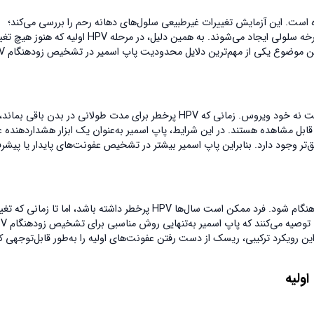
ویروس طراحی نشده است. این آزمایش تغییرات غیرطبیعی سلول‌های دهانه رحم را بررسی می‌کند؛
تغییراتی که معمولاً در مراحل بعدی عفونت HPV و در نتیجه تأثیر ویروس بر چرخه سلولی ایجاد می‌شوند. به همین دلیل، در مرحله HPV اولیه که هن
ساختاری در سلول‌ها رخ نداده، پاپ اس
نقش واقعی پاپ اسمیر در فرآیند تشخیص HPV، ارزیابی پیامدهای ویروس است نه خود ویروس. زمانی که HPV پرخطر برای مدت طولانی در بدن باقی بماند،
انند ASC-US یا LSIL شود که در پاپ اسمیر قابل مشاهده هستند. در این شرایط، پاپ اسمیر به‌عنوان یک ابزار هشداردهند
ق‌تر وجود دارد. بنابراین پاپ اسمیر بیشتر در تشخیص عفونت‌های پایدار یا پیشرف
اتکا صرف به پاپ اسمیر برای تشخیص HPV اولیه می‌تواند باعث تشخیص دیرهنگام شود. فرد ممکن است سال‌ها HPV پرخطر داشته باشد، اما تا ز
سلولی رخ ندهد، پاپ اسمیر منفی باقی بماند. به همین د
ت HPV DNA یا به‌صورت Co-testing استفاده شود. این رویکرد ترکیبی، ریسک از دست رفتن عفونت‌های اولیه را به‌طور قابل‌تو
اولیه