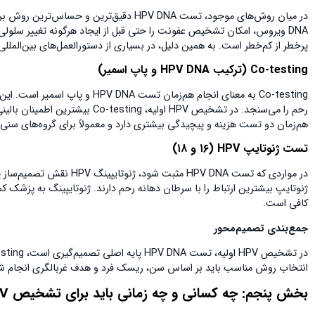
پرخطر از کم‌خطر است. به همین دلیل، در بسیاری از دستورالعمل‌های بین‌المللی، تست HPV DNA به‌عنوان ابزار اصلی غربالگری اولیه 
Co-testing
(ترکیب
HPV DNA
و پاپ اسمیر)
Co-testing به معنای انجام هم‌زم
رحم را می‌سنجد. در تشخیص HPV اولیه
هم‌زمان دو تست هزینه و پیچیدگی بیشتری دارد و معمولاً برای گروه‌های سنی ب
تست ژنوتایپ
HPV
(
۱۶
و
۱۸
)
ژنوتایپ بیشترین ارتباط را با سرطان دهانه رحم دارند. ژنوتایپینگ به پزشک کم
کافی است.
جمع‌بندی تصمیم‌محور
انتخاب روش مناسب باید بر اساس سن، ریسک فرد و هدف غربالگری انجام ش
بخش پنجم: چه کسانی و چه زمانی باید برای تشخیص
HPV