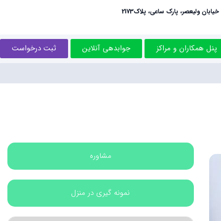
خیابان ولیعصر، پارک ساعی، پلاک2173
پنل همکاران و مراکز
جوابدهی آنلاین
ثبت درخواست
مشاوره
نمونه گیری در منزل