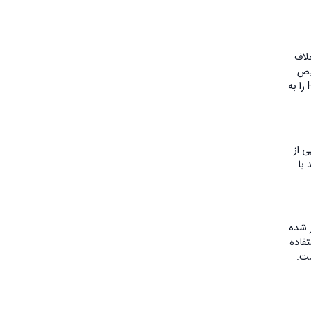
برخلاف
 تشخیص
دهد. به همین دلیل، تست HPV DNA قادر است عفونت‌های خاموش و بدون علامت را که در مرحله اولیه قرار دارند شناسایی کند. این ویژگی، تست HPV DNA را به
یی از
با
آغاز شده
اد آسیب شناسایی می‌کند. به همین دلیل، بسیاری از راهنماهای بین‌المللی مانند WHO و ASCCP استفاده