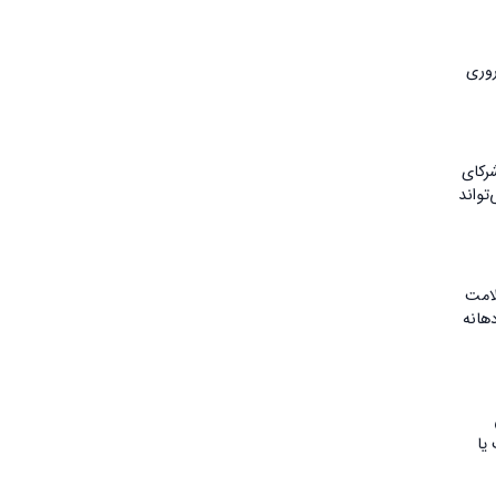
روری
ابقه شرکای
گام می‌تواند
لیه کاملاً بدون علامت
 سرطان دهانه
یا