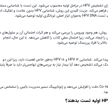
در میان روش‌های موجود، تست HPV DNA دقیق‌ترین و حساس‌ترین روش برای تشخیص HPV در مراحل اولیه محسوب می‌شود. این تست با شناسایی 
DNA ویروس، امکان تشخیص عفونت را حتی قبل از ایجاد هرگونه تغییر سلولی فراهم می‌کند. مزیت کلیدی این روش، شناسایی HPV بدون علا
توصیه می‌شود.
ان تست HPV DNA و پاپ اسمیر است. این روش، هم وجود ویروس را بررسی می‌کند و هم اثرات احتمالی آن بر سلول‌های
، Co-testing بیشترین اطمینان بالینی را ایجاد می‌کند، زیرا احتمال منفی کاذب را کاهش می‌دهد. با این حال، انجام
الاتر یا افراد پرریسک توصیه می‌شود.
در مواردی که تست HPV DNA مثبت شود، ژنوتایپینگ HPV نقش تصمیم‌ساز پیدا می‌کند. شناسایی HPV 16 و HPV 18 به‌طور خاص اهمیت دارد، زیرا این دو
ک می‌کند تشخیص دهد آیا بیمار نیاز به بررسی‌های تهاجمی‌تر دارد یا صرفاً پا
در تشخیص HPV اولیه، تست HPV DNA پایه اصلی تصمیم‌گیری است، Co-testing دقت را افزایش می‌دهد و ژنوتایپینگ مسیر مدیریت بالینی را مشخص
ود.
اولیه تست بدهند؟