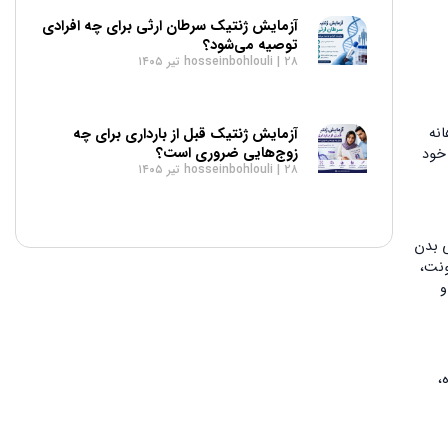
آزمایش ژنتیک سرطان ارثی برای چه افرادی
توصیه می‌شود؟
۲۸ تیر ۱۴۰۵
hosseinbohlouli
انه
آزمایش ژنتیک قبل از بارداری برای چه
زوج‌هایی ضروری است؟
ود بسیاری از افراد تا مدت‌ها از وجود HPV در بدن خود
۲۸ تیر ۱۴۰۵
hosseinbohlouli
نی بدن
 عفونت،
و
،