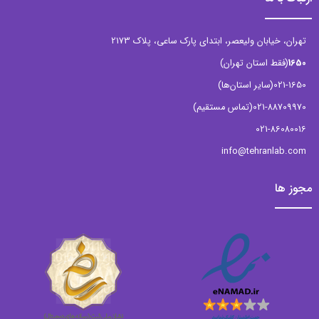
تهران، خیابان ولیعصر، ابتدای پارک ساعی، پلاک 2173
1650
(فقط استان تهران)
021-1650
(سایر استان‌ها)
021-88709970
(تماس مستقیم)
021-86080016
info@tehranlab.com
مجوز ها