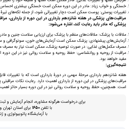
افزایش اشتها و تغییرات غذایی: مادر ممکن است اشتها و سلیقهٔ خود را تغییر 
خستگی و خواب زیاد: مادر در این دوره ممکن است خستگی بیشتری احساس کن
تغییرات پوستی: پوست ممکن است دچار تغییراتی شود، از جمله لکه‌های تیره
مراقبت‌های پزشکی در هفته شانزدهم بارداری در این دوره از بارداری، مر
پزشکی که مادر باید رعایت کند، اشاره می‌شود:
ملاقات با پزشک: ملاقات‌های منظم با پزشک برای ارزیابی سلامت جنین و ماد
آزمایش‌های پیشنهادی: پزشک ممکن است آزمایش‌های خون، سونوگرافی و سایر
مصرف مکمل‌های غذایی: در صورت توصیه پزشک، ممکن است نیاز به مصرف مکمل
مراقبت از روحیه و روانشناسی: حفظ روحیه و سلامت روانی نیز در این دوره ا
مفید خواهد بود.
نتیجه‌گیری:
هفته شانزدهم بارداری مرحلهٔ مهمی در دورهٔ بارداری است که با تغییرات قاب
مراقبت‌های پزشکی در این دوره از بارداری اهمیت دارد. رعایت نکات مراقبتی
است. همچنین، حفظ روحیه و سلامت روانی نیز در این دوره بسیار حائز اهمیت اس
برای درخواست هرگونه مشاوره، انجام آزمایش و ثبت 
با تلفن
۱۶۵۰
برای استان تهران و تلفن ۸۸۷۰۹۹۷۰-۰۲۱ برای 
با آزمایشگاه پاتوبیولوژی و 