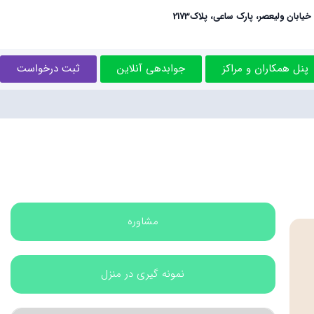
خیابان ولیعصر، پارک ساعی، پلاک2173
پنل همکاران و مراکز
جوابدهی آنلاین
ثبت درخواست
مشاوره
نمونه گیری در منزل