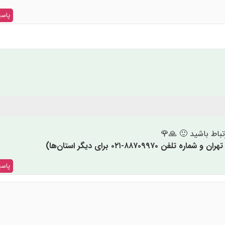
پاس
تباط باشید 🙂 🙏🌹
پاس