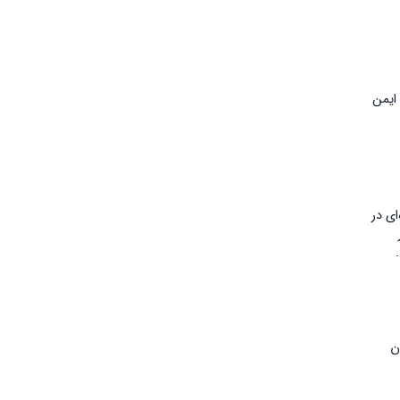
تعیین جنسیت بعد IVF با NIPT گزینه عملی، ایمن
ش تعیین‌کننده‌ای در
ه در
منتشرشده در Fetal Medicine Foundation نشان