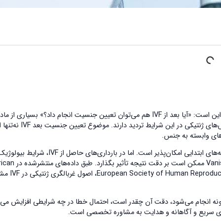
با افزایش استفاده از روش‌های کمک‌باروری، یکی از پرسش‌های پرتکرار زوج‌ها این است: «آیا بعد از IVF هم می‌توان تعیین جنسیت انجام داد؟» بسیاری 
که بارداری آن‌ها از طریق لقاح آزمایشگاهی شکل گرفته، نسبت به دقت آزمایش‌های ژنتیکی در ای
‌های وابسته به جنس.
در بارداری‌های طبیعی، تعیین جنسیت با آزمایش خون مبتنی بر cfDNA از هفته‌های ابتدایی امکان‌پذیر است. اما در بارداری‌های حاصل از IVF، شرایط بیو
متفاوتی مانند انتقال چند جنین، سن بالاتر مادر یا پدیده‌هایی مثل g Twin
College of Obstetricians and Gynecologists و roduction and Embryology
مقاله به‌صورت تخصصی بررسی می‌کنیم که تعیین جنسیت بعد IVF چگونه انجام می‌شود، دقت آن چقدر است، احتمال خطا در چه شرایطی افزایش 
ری سریع و آگاهانه و هدایت به مشاوره تخصصی است.