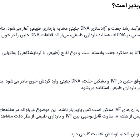
‌پذیر است؟
از نظر بیولوژیک، زمانی که بارداری پس از انتقال جنین در IVF تثبیت می‌شود، فرآیند رشد جفت و آزادسازی DNA جنینی مشابه بارداری طبیعی آغاز می‌
از دیدگاه علمی، تعیین جنسیت بعد IVF کاملاً امکان‌پذیر است. آزمایش خون مبتنی بر cfDNA، همانند بارداری طبیعی، می‌تواند قط
طبق مطالعات منتشرشده در National Institutes of Health، آزادسازی cfDNA به عملکرد جفت وابسته است و نوع لقاح (طبیعی یا آزمایشگاهی) به‌تنها
cfDNA در واقع از سلول‌های تروفوبلاست جفت منشأ می‌گیرد. پس از انتقال موفق جنین در IVF و تشکیل جفت، DNA جنینی وارد گردش خون مادر
در برخی پژوهش‌ها گزارش شده که در هفته‌های ابتدایی، Fetal Fraction در بارداری‌های IVF ممکن است کمی پایین‌تر باشد. این موضوع می‌تواند در هفته‌ه
بسیار زود، احتمال خطای تعیین جنسیت بعد IVF را افزایش دهد. با این حال، پس از هفته ۸، تفاوت قابل‌توجهی بین IVF و بارداری طبیعی از نظر دقت مشا