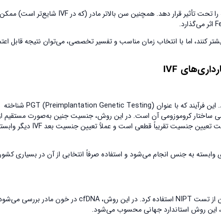
در برخی موارد نادر، Mosaicism جفت یا شرایط ژنتیکی خاص می‌تواند نتیجه را تحت تأثیر قرار دهد. همچنین سن بالاتر مادر 
ص IVF می‌توانند احتمال خطا را بیشتر کنند، اما با انتخاب زمان مناسب و تفسیر تخصصی، می‌توان نتیجه قابل اعت
ارداری‌های
IVF
در چرخه‌های IVF، امکان بررسی ژنتیکی جنین پیش از انتقال به رحم وجود دارد. این فرآیند که با عنوان PGT (Preimplantation Genetic Testing) شناخته
رسی ساختار کروموزومی آن است. در این روش، جنسیت جنین به‌صورت مستقیم از
کروموزوم‌های XX یا XY تعیین می‌شود. بنابراین اگر PGT انجام شده باشد، دقت تعیین جنسیت تقریباً قطعی است و عمل
ل پزشکی مانند بیماری‌های وابسته به جنس انجام می‌شود و استفاده صرفاً انتخابی از آن در بسیاری کشو
اگر PGT انجام نشده باشد، پس از انتقال موفق جنین و تثبیت بارداری، می‌توان از تست NIPT استفاده کرد. در این روش، cfDNA در خون مادر برر