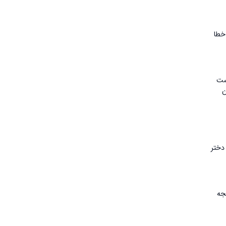
ا احتمال خطا
تست
ن
باقی‌مانده دختر
دن نتیجه