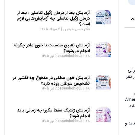
آزمایش بعد از درمان زگیل تناسلی : بعد از
درمان زگیل تناسلی چه آزمایش‌هایی لازم
است؟
دکتر حسن حیدری
۷ مرداد ۱۴۰۵
آزمایش تعیین جنسیت با خون مادر چگونه
انجام می‌شود؟
۲۸ تیر ۱۴۰۵
hosseinbohlouli
از مادرانی
ن شرایط تردید دارند. موضوع تعیین جنسیت بعد IVF نه‌تنها از نظر
آزمایش خون مخفی در مدفوع چه نقشی در
تشخیص سرطان روده دارد؟
۲۸ تیر ۱۴۰۵
hosseinbohlouli
لوژیک
Vanishin ممکن است بر دقت نتیجه تأثیر بگذارد. طبق داده‌های منتشرشده در American
European Society of Human Rep، اصول غربالگری ژنتیکی در IVF مشابه
آزمایش ژنتیک سقط مکرر؛ چه زمانی باید
انجام شود؟
۲۸ تیر ۱۴۰۵
hosseinbohlouli
می‌یابد و