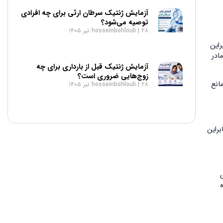
آزمایش ژنتیک سرطان ارثی برای چه افرادی
توصیه می‌شود؟
۲۸ تیر ۱۴۰۵
hosseinbohlouli
شود. بنابراین
عات DNA جنین را در خون مادر
آزمایش ژنتیک قبل از بارداری برای چه
زوج‌هایی ضروری است؟
یی مانع
۲۸ تیر ۱۴۰۵
hosseinbohlouli
 می‌شود. بنابراین
ای
هده