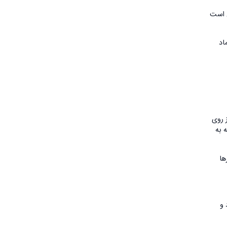
(که در IVF شایع‌تر است) ممکن است
ماد
 روی
اً تعیین جنسیت بعد IVF دیگر وابسته به
رها
سی می‌شود و