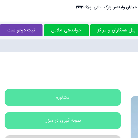
خیابان ولیعصر، پارک ساعی، پلاک2173
پنل همکاران و مراکز
جوابدهی آنلاین
ثبت درخواست
مشاوره
نمونه گیری در منزل