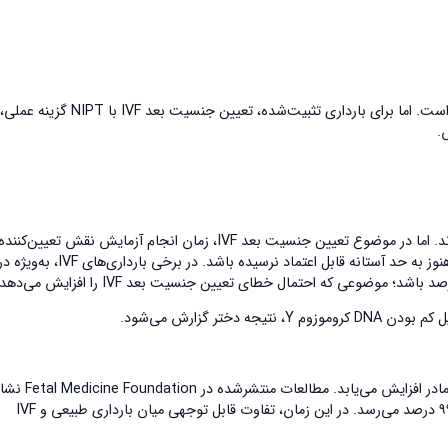
در نتیجه، اگر هدف انتخاب جنسیت قبل از انتقال باشد، PGT دقیق‌ترین روش است. اما برای بارداری تثبیت‌شده، 
.
در بسیاری از موارد، زوج‌ها تمایل دارند هرچه زودتر از جنسیت جنین مطلع شوند. اما در موضوع تعیین جنسیت بعد IVF، زمان انجام آزمایش نق
دقت نتیجه دارد. در هفته ۶ بارداری، سطح cfDNA در خون مادر ممکن است هنوز به حد آستانه قابل اعتماد نرسیده باشد. در برخی بارداری‌های IVF، به‌ویژ
ر گزارش می‌شود.
با پیشرفت بارداری، جفت تکامل بیشتری پیدا می‌کند و مقدار cfDNA در خون مادر افزایش می‌یابد. مطالعات 
می‌دهد که از هفته ۸ به بعد، دقت تست NIPT در تعیین جنسیت به بیش از ۹۹ درصد می‌رسد. در این زمان، تفاوت قابل توجهی میان بارداری طبیعی و IVF