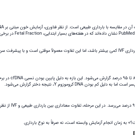
یکی از مهم‌ترین پرسش‌ها درباره تعیین جنسیت بع
در هر دو حالت یکسان عمل می‌کند. با این حال، برخی مطالعات منتشرشده در PubMed نشان داده‌اند که در هفته‌های بسیار ابتدایی، Fetal Fraction در
در نتیجه، در هفته‌های ابتدایی ممکن است احتمال خطای تعیین جنسیت در بارداری IVF کمی بیشتر باشد، اما این تفاوت معمولاً موقتی است و با پیشرفت س
اگر آزمایش در هفته ۶ انجام شود، دقت تعیین جنسیت بعد IVF معمولاً بین ۸۸ تا ۹۵ درصد گزارش می‌شود. ای
D کروموزوم Y، نتیجه دختر گزارش می‌شود.
با رسیدن به هفته ۸ یا ۹، Fetal Fraction افزایش می‌یابد و دقت به بیش از ۹۹ درصد م