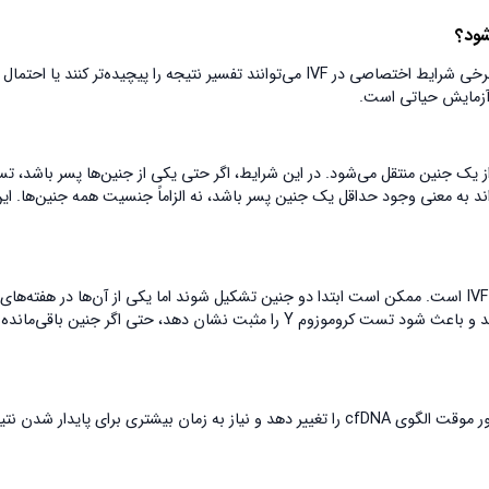
شود؟
اگرچه تعیین جنسیت بعد IVF از نظر علمی امکان‌پذیر و قابل اعتماد است، اما برخی شرایط اختصاصی در IVF می‌توانند تفسیر نتیجه را پیچیده‌تر کنند ی
 آزمایش حیاتی است.
یش از یک جنین منتقل می‌شود. در این شرایط، اگر حتی یکی از جنین‌ها پسر باشد، 
ه «پسر» می‌تواند به معنی وجود حداقل یک جنین پسر باشد، نه الزاماً جنسیت همه جنین‌ها. ای
Vanishing Twin یکی از مهم‌ترین دلایل نتایج متناقض در تعیین جنسیت بعد IVF است. ممکن است ابتدا دو جنین تشکیل شوند اما یکی از آن‌ها در هفته‌های
ابتدایی از بین برود. DNA آن جنین می‌تواند برای مدتی در خون مادر باقی بماند و باعث شود تست کروموزوم Y را مثبت نشان دهد، حتی اگر جنین 
حتی اگر در نهایت بارداری تک‌قلو شود، انتقال چند جنین در ابتدا می‌تواند به‌طور موقت الگوی cfDNA را تغییر دهد و نیاز به زمان بیشتری برای پایدار ش