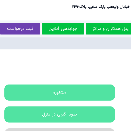
خیابان ولیعصر، پارک ساعی، پلاک2173
پنل همکاران و مراکز
جوابدهی آنلاین
ثبت درخواست
مشاوره
نمونه گیری در منزل