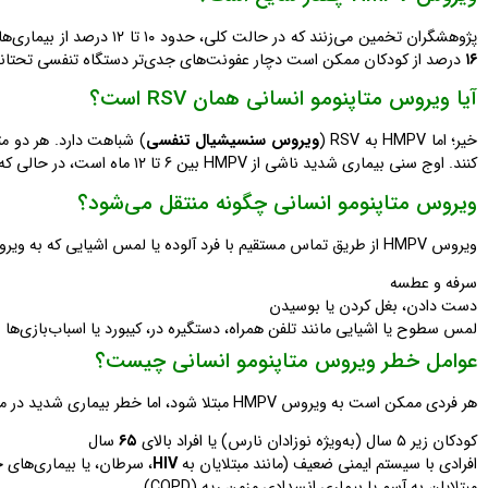
پژوهشگران تخمین می‌زنند که در حالت کلی، حدود ۱۰ تا ۱۲ درصد از بیماری‌های تنفسی در کودکان به دلیل HMPV است. بیشتر موارد خفیف هستند، اما حدود
۱۶
درصد از کودکان ممکن است دچار عفونت‌های جدی‌تر دستگاه تنفسی تحتانی، 
آیا ویروس متاپنومو انسانی همان RSV است؟
خیر؛ اما HMPV به RSV (
ویروس سنسیشیال تنفسی
) شباهت دارد. هر دو م
کنند. اوج سنی بیماری شدید ناشی از HMPV بین ۶ تا ۱۲ ماه است، در حالی که RSV بیشتر در نوزادان زیر ۶ ماه باعث بیماری شدید می‌شود.
ویروس متاپنومو انسانی چگونه منتقل می‌شود؟
ویروس HMPV از طریق تماس مستقیم با فرد آلوده یا لمس اشیایی که به ویروس آلوده شده‌اند، منتقل می‌شود. به عنوان مثال:
سرفه و عطسه
دست دادن، بغل کردن یا بوسیدن
لمس سطوح یا اشیایی مانند تلفن همراه، دستگیره در، کیبورد یا اسباب‌بازی‌ها
عوامل خطر ویروس متاپنومو انسانی چیست؟
هر فردی ممکن است به ویروس HMPV مبتلا شود، اما خطر بیماری شدید در موارد زیر بیشتر است:
کودکان زیر ۵ سال (به‌ویژه نوزادان نارس) یا افراد بالای
۶۵
سال
افرادی با سیستم ایمنی ضعیف (مانند مبتلایان به
HIV
، سرطان، یا بیماری‌های 
مبتلایان به آسم یا بیماری انسدادی مزمن ریه (COPD)