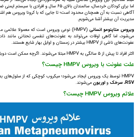
اما برای کودکان خردسال، سالمندان بالای ۶۵
آگاهی نسبت به آن همچنان محدود است؛ تا جایی که با کرونا ویروس هم اشتباه 
مدیریت آن بیشتر آشنا می‌شویم.
ویروس متاپنومو انسانی
(HMPV) نوعی ویروس است که معمولا علائمی
می‌شود، اما گاهی اوقات می‌تواند به عفونت‌های تنفسی تحتانی مانند ذات
عفونت‌های ناشی از HMPV بیشتر در زمستان و اوایل بهار شایع هستند.
اکثر افراد تا پیش از ۵ سالگی به HMPV مبتلا می‌شوند. اگرچه ممکن است دوباره به این ویروس مبتلا شوید، اما علائم معمولا پس از اولین عفونت خفیف‌تر هستند.
علت عفونت با ویروس HMPV چیست؟
HMPV توسط یک ویروس ایجاد می‌شود؛ میکروب کوچکی که از سلول‌های بدن برای تکثیر استفاده می‌کند. این ویروس از همان گروه ویروس‌هایی است که باعث
RSV
،
سرخک
و
اوریون
می‌شوند.
علائم ویروس HMPV چیست؟