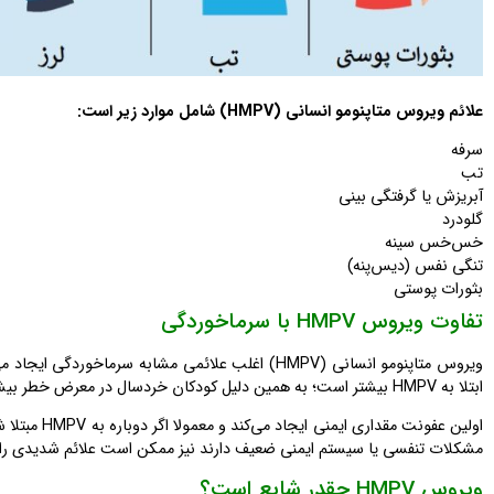
علائم ویروس متاپنومو انسانی (HMPV) شامل موارد زیر است:
سرفه
تب
آبریزش یا گرفتگی بینی
گلودرد
خس‌خس سینه
تنگی نفس (دیس‌پنه)
بثورات پوستی
تفاوت ویروس HMPV با سرماخوردگی
ویروس متاپنومو انسانی (HMPV) اغلب علائمی مشابه سر
ابتلا به HMPV بیشتر است؛ به همین دلیل کودکان خردسال در معرض خطر بیشتری برای بیماری‌های جدی در اثر این ویروس قرار دارند.
مشکلات تنفسی یا سیستم ایمنی ضعیف دارند نیز ممکن است علائم شدیدی را ت
ویروس HMPV چقدر شایع است؟