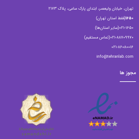
تهران، خیابان ولیعصر، ابتدای پارک ساعی، پلاک 2173
1650
(فقط استان تهران)
021-1650
(سایر استان‌ها)
021-88709970
(تماس مستقیم)
021-86080016
info@tehranlab.com
مجوز ها