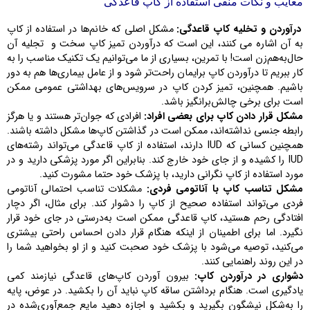
معایب و نکات منفی استفاده از کاپ قاعدگی
درآوردن و تخلیه کاپ قاعدگی:
مشکل اصلی که خانم‌ها در استفاده از کاپ
به آن اشاره می کنند، این است که درآوردن تمیز کاپ سخت و تجلیه آن
حال‌به‌هم‌زن است! با تمرین، بسیاری از ما می‌توانیم یک تکنیک مناسب را به
کار ببریم تا درآوردن کاپ برایمان راحت‌تر شود و از عامل بیماری‌ها هم به دور
باشیم. همچنین، تمیز کردن کاپ در سرویس‌های بهداشتی عمومی ممکن
است برای برخی چالش‌برانگیز باشد.
مشکل قرار دادن کاپ برای بعضی افراد:
افرادی که جوان‌تر هستند و یا هرگز
رابطه جنسی نداشته‌اند، ممکن است در گذاشتن کاپ‌ها مشکل داشته باشند.
همچنین کسانی که IUD دارند، استفاده از کاپ قاعدگی می‌تواند رشته‌های
IUD را کشیده و از جای خود خارج کند. بنابراین اگر مورد پزشکی دارید و در
مورد استفاده از کاپ نگرانی دارید، با پزشک خود حتما مشورت کنید.
مشکل تناسب کاپ با آناتومی فردی:
مشکلات تناسب احتمالی آناتومی
فردی می‌تواند استفاده صحیح از کاپ را دشوار کند. برای مثال، اگر دچار
افتادگی رحم هستید، کاپ قاعدگی ممکن است به‌درستی در جای خود قرار
نگیرد. اما برای اطمینان از اینکه هنگام قرار دادن احساس راحتی بیشتری
می‌کنید، توصیه می‌شود با پزشک خود صحبت کنید و از او بخواهید شما را
در این روند راهنمایی کنند.
دشواری در درآوردن کاپ:
بیرون آوردن کاپ‌های قاعدگی نیازمند کمی
یادگیری است. هنگام برداشتن ساقه کاپ نباید آن را بکشید. در عوض، پایه
را به‌شکل نیشگون بگیرید و بکشید و اجازه دهید مایع جمع‌آوری‌شده در