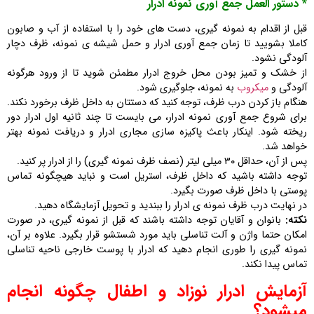
* دستور العمل جمع آوری نمونه ادرار
قبل از اقدام به نمونه گیری، دست های خود را با استفاده از آب و صابون
کاملا بشویید تا زمان جمع آوری ادرار و حمل شیشه ی نمونه، ظرف دچار
آلودگی نشود.
از خشک و تمیز بودن محل خروج ادرار مطمئن شوید تا از ورود هرگونه
آلودگی و
میکروب
به نمونه، جلوگیری شود.
هنگام باز کردن درب ظرف، توجه کنید که دستتان به داخل ظرف برخورد نکند.
برای شروع جمع آوری نمونه ادرار، می بایست تا چند ثانیه اول ادرار دور
ریخته شود. اینکار باعث پاکیزه سازی مجاری ادرار و دریافت نمونه بهتر
خواهد شد.
پس از آن، حداقل ۳۰ میلی لیتر (نصف ظرف نمونه گیری) را از ادرار پر کنید.
توجه داشته باشید که داخل ظرف، استریل است و نباید هیچگونه تماس
پوستی با داخل ظرف صورت بگیرد.
در نهایت درب ظرف نمونه ی ادرار را ببندید و تحویل آزمایشگاه دهید.
نکته:
بانوان و آقایان توجه داشته باشند که قبل از نمونه گیری، در صورت
امکان حتما واژن و آلت تناسلی باید مورد شستشو قرار بگیرد. علاوه بر آن،
نمونه گیری را طوری انجام دهید که ادرار با پوست خارجی ناحیه تناسلی
تماس پیدا نکند.
آزمایش ادرار نوزاد و اطفال چگونه انجام
میشود؟