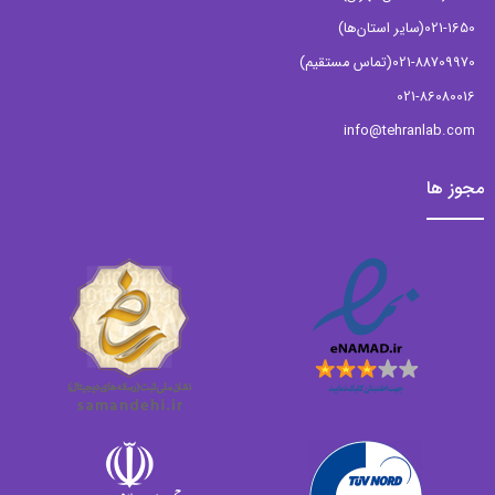
021-1650
(سایر استان‌ها)
021-88709970
(تماس مستقیم)
021-86080016
info@tehranlab.com
مجوز ها