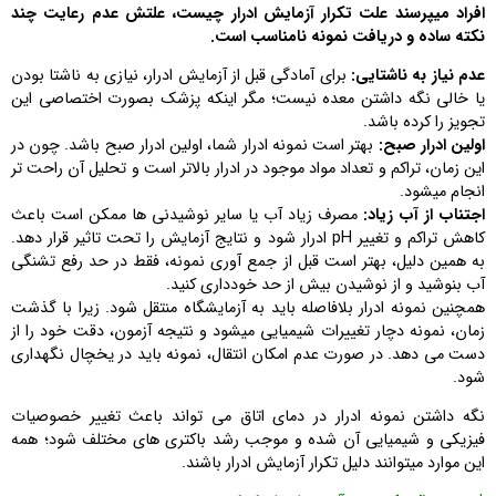
افراد میپرسند علت تکرار آزمایش ادرار چیست، علتش عدم رعایت چند
نکته ساده و دریافت نمونه نامناسب است.
عدم نیاز به ناشتایی:
برای آمادگی قبل از آزمایش ادرار، نیازی به ناشتا بودن
یا خالی نگه داشتن معده نیست؛ مگر اینکه پزشک بصورت اختصاصی این
تجویز را کرده باشد.
اولین ادرار صبح:
بهتر است نمونه ادرار شما، اولین ادرار صبح باشد. چون در
این زمان، تراکم و تعداد مواد موجود در ادرار بالاتر است و تحلیل آن راحت تر
انجام میشود.
اجتناب از آب زیاد:
مصرف زیاد آب یا سایر نوشیدنی ها ممکن است باعث
کاهش تراکم و تغییر pH ادرار شود و نتایج آزمایش را تحت تاثیر قرار دهد.
به همین دلیل، بهتر است قبل از جمع آوری نمونه، فقط در حد رفع تشنگی
آب بنوشید و از نوشیدن بیش از حد خودداری کنید.
همچنین نمونه ادرار بلافاصله باید به آزمایشگاه منتقل شود. زیرا با گذشت
زمان، نمونه دچار تغییرات شیمیایی میشود و نتیجه آزمون، دقت خود را از
دست می ‌دهد. در صورت عدم امکان انتقال، نمونه باید در یخچال نگهداری
شود.
نگه داشتن نمونه ادرار در دمای اتاق می تواند باعث تغییر خصوصیات
فیزیکی و شیمیایی آن شده و موجب رشد باکتری های مختلف شود؛ همه
این موارد میتوانند دلیل تکرار آزمایش ادرار باشند.