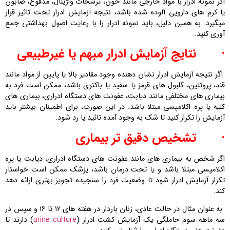
اگر نمونه ادرار با مواد خارجی مانند خون، ترشحات واژینال، مدفوع، صابون
یا کرم های دارویی آلوده شده باشد، نتیجه آزمایش ادرار تحت تاثیر قرار
میگیرد. به همین دلیل، باید نمونه ادرار را با رعایت اصول بهداشتی جمع
آوری کنید.
·
نتایج آزمایش ادرار مبهم یا غیرطبیعی
اگر نتیجه آزمایش ادرار نشان دهنده وجود مقادیر بالا یا پایین از مواد مانند
قند، پروتئین، گلبول های قرمز یا سفید یا باکتری باشد، ممکن است فرد به
بیماری های مختلفی مانند دیابت، عفونت های دستگاه ادراری، بیماری های
کلیه یا پره اکلامپسی مبتلا باشد. در این صورت، برای اطمینان بیشتر باید
آزمایش را تکرار کنید تا شک به وجود آمده تائید یا رد شود.
·
تشخیص دقیق تر بیماری
اگر شخص به بیماری های مانند عفونت های دستگاه ادراری، دیابت یا پره
‌اکلامپسی مبتلا باشد و یا تحت درمان باشد، پزشک ممکن است خواستار
تکرار آزمایش ادرار شود تا وضعیت فرد را سنجیده تجویز بهتری ارائه دهد
کند.
به عنوان مثال در حالت عادی، زنان باردار در هفته‌ های ۱۲ تا ۱۶ و سپس در
سه ‌ماهه سوم حاملگی یک آزمایش کشت ادرار (
urine culture
) دارند تا